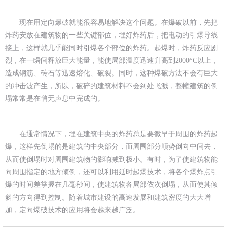
现在用定向爆破就能很容易地解决这个问题。在爆破以前，先把
炸药安放在建筑物的一些关键部位，埋好炸药后，把电动的引爆导线
接上，这样就几乎能同时引爆各个部位的炸药。起爆时，炸药反应剧
烈，在一瞬间释放巨大能量，能使局部温度迅速升高到2000°C以上，
造成钢筋、砖石等迅速熔化、破裂。同时，这种爆破方法不会有巨大
的冲击波产生，所以，破碎的建筑材料不会到处飞溅，整幢建筑的倒
塌常常是在悄无声息中完成的。
在通常情况下，埋在建筑中央的炸药总是要微早于周围的炸药起
爆，这样先倒塌的是建筑的中央部分，而周围部分顺势倒向中间去，
从而使倒塌时对周围建筑物的影响减到极小。有时，为了使建筑物能
向周围指定的地方倾倒，还可以利用延时起爆技术，将各个爆炸点引
爆的时间差掌握在几毫秒间，使建筑物各局部依次倒塌，从而使其倾
斜的方向得到控制。随着城市建设的高速发展和建筑密度的大大增
加，定向爆破技术的应用将会越来越广泛。