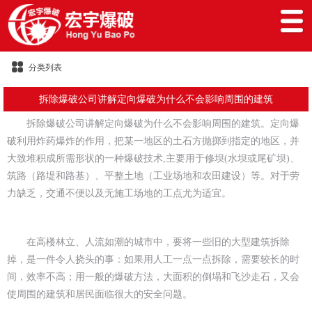
分类列表
拆除爆破公司讲解定向爆破为什么不会影响周围的建筑
拆除爆破公司讲解定向爆破为什么不会影响周围的建筑。定向爆
破利用炸药爆炸的作用，把某一地区的土石方抛掷到指定的地区，并
大致堆积成所需形状的一种爆破技术,主要用于修坝(水坝或尾矿坝)、
筑路（路堤和路基）、平整土地（工业场地和农田建设）等。对于劳
力缺乏，交通不便以及无施工场地的工点尤为适宜。
在高楼林立、人流如潮的城市中，要将一些旧的大型建筑拆除
掉，是一件令人挠头的事：如果用人工一点一点拆除，需要较长的时
间，效率不高；用一般的爆破方法，大面积的倒塌和飞沙走石，又会
使周围的建筑和居民面临很大的安全问题。