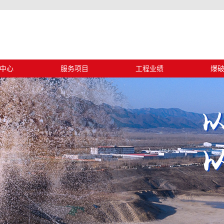
中心
服务项目
工程业绩
爆
动态
设计施工
工程业绩
浅
信息
安全评估
古蔺
中心
安全监理
清凉
工