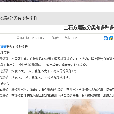
方爆破分类有多种多样
土石方爆破分类有多种多
发布日期：
2021-06-16
作者：
点击：
629
方爆破
分类有多种多样
孔深度分
裸露爆破：不需要打孔，直接将炸药放置于需要被破碎的岩石凹槽内，插上雷管直接进
爆破；其另外一个缺点就是爆破冲击波比较大，噪音大，很不安全。
孔爆破：深度不大于5米，孔径不大于50毫米的爆破作业；
孔爆破：深度大于5米，孔径大于50毫米的爆破作业。
面要求分
光面爆破：爆破开挖时，沿设计开挖轮廓钻孔装药，在开挖区主爆破孔之后起爆，以获
预裂爆破：在爆破岩体的轮廓线上的炮眼采用不耦合装药并先于其他炮眼爆破，形成连