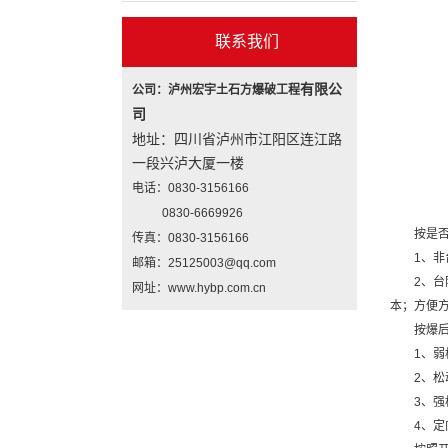
联系我们
有限公
公司：泸州宏宇土石方爆破工程
司
地址：四川省泸州市江阳区连江路
一段兴泸大厦一楼
电话：0830-3156166
0830-6669926
按是
传真：0830-3156166
1、
邮箱：25125003@qq.com
2、
网址：www.hybp.com.cn
本；方便
按爆
1、弱
2、松
3、强
4、