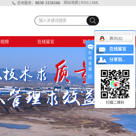
0830-3156166
网站地图
|
RSS
|
XML
咨询服务：
腾讯QQ
破视频
在线留言
联系我们
在线留言
孔爆破
在
线
分享到...
客
爆破视频
服
村排危
地爆破
扫描二维码