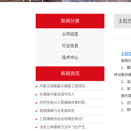
新闻分类
土石
公司动态
行业信息
土石
技术中心
按炮
1、
新闻资讯
碎对象的
2、浅
内蒙古规模最大爆破工程成功...
3、深
在爆破中建设城市的人
据光
炸药性能对工程爆破效果的影...
1、
2、
我国爆破行业发展现状
工程爆破后会出现哪些情况？
浅谈几种爆破方法中飞石产生...