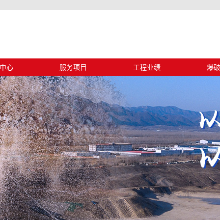
中心
服务项目
工程业绩
爆
动态
设计施工
工程业绩
浅
信息
安全评估
古蔺
中心
安全监理
清凉
工