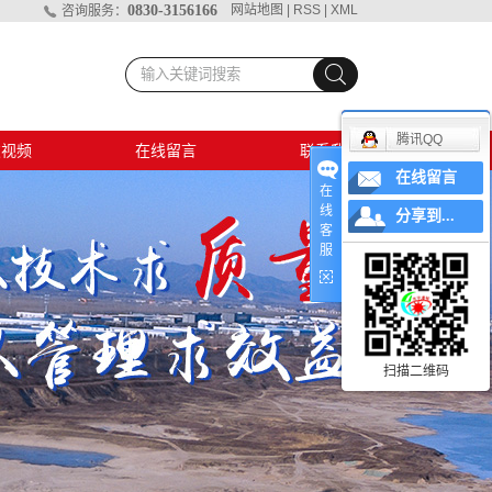
0830-3156166
网站地图
|
RSS
|
XML
咨询服务：
腾讯QQ
破视频
在线留言
联系我们
在线留言
孔爆破
在
线
分享到...
客
爆破视频
服
村排危
地爆破
扫描二维码