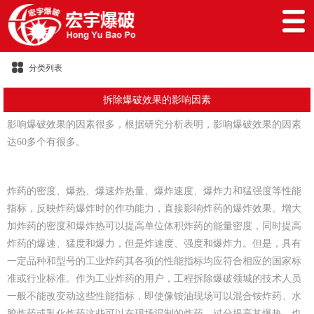
分类列表
拆除爆破效果的影响因素
影响爆破效果的因素很多，根据研究分析表明，影响爆破效果的因素
达60多个有很多。
炸药的密度、爆热、爆速炸热量、爆炸速度、爆炸力和猛强度等性能
指标，反映炸药爆炸时的作功能力，直接影响炸药的爆炸效果。增大
加炸药的密度和爆炸热可以提高单位体积炸药的能量密度，同时提高
炸药的爆速、猛度和爆力，但是炸速度、强度和爆炸力。但是，具有
一定品种和型号的工业炸药其各项的性能指标均应符合相应的国家标
准或行业标准。作为工业炸药的用户，工程拆除爆破领城的技术人员
一般不能改变动这些性能指标，即使像铵油现场可以混合铵炸药、水
胶炸药或乳化炸药这些可以在现场混制的炸药，过分提高其爆热，也