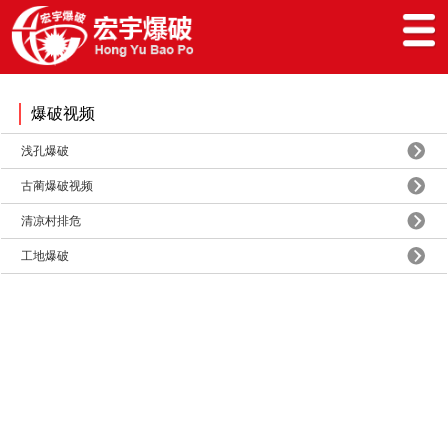
爆破视频
浅孔爆破
古蔺爆破视频
清凉村排危
工地爆破