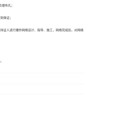
合理布孔；
得到保证；
由持证人进行爆炸网络设计、指导、施工，网络完成后，对网络
；
理。