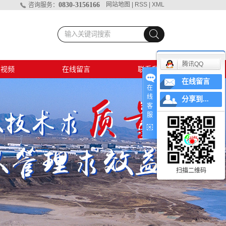
0830-3156166
网站地图
|
RSS
|
XML
咨询服务：
腾讯QQ
破视频
在线留言
联系我们
在线留言
孔爆破
在
线
分享到...
客
爆破视频
服
村排危
地爆破
扫描二维码