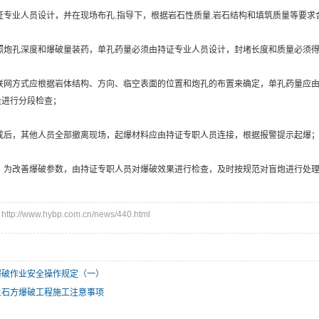
持证专业人员设计，并在现场布孔.指导下，根据岩石性质量.岩石结构和填筑质量等要求
按照炮孔深度和爆破量装药，单孔药量必须由持证专业人员设计，封堵长度和质量必须
理的联网方式应根据岩体结构、方向、临空表面的位置和炮孔的布置来确定，单孔药量应
量进行分段检查；
完成后，其他人员全部撤离现场，起爆材料应由持证专职人员连接，根据报警提示起爆
后，为改善爆破参数，由持证专职人员对爆破效果进行检查，及时按规范对盲炮进行处
p://www.hybp.com.cn/news/440.html
爆破作业安全操作规定（一）
土石方爆破工程施工注意事项
：