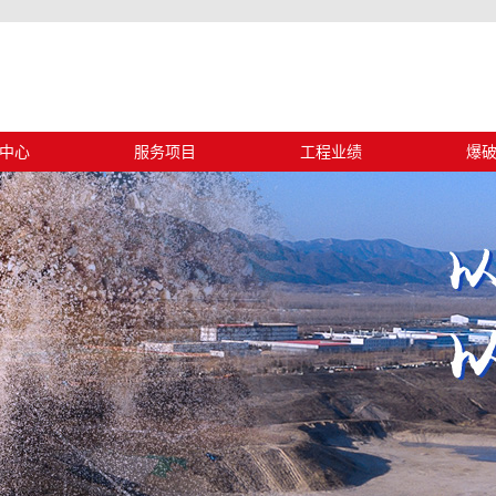
中心
服务项目
工程业绩
爆
动态
设计施工
工程业绩
浅
信息
安全评估
古蔺
中心
安全监理
清凉
工