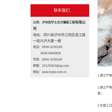
联系我们
有限公
公司：泸州宏宇土石方爆破工程
司
地址：四川省泸州市江阳区连江路
一段兴泸大厦一楼
电话：0830-3156166
0830-6669926
传真：0830-3156166
邮箱：25125003@qq.com
网址：www.hybp.com.cn
1.建立
2.建立
督；
3.在施