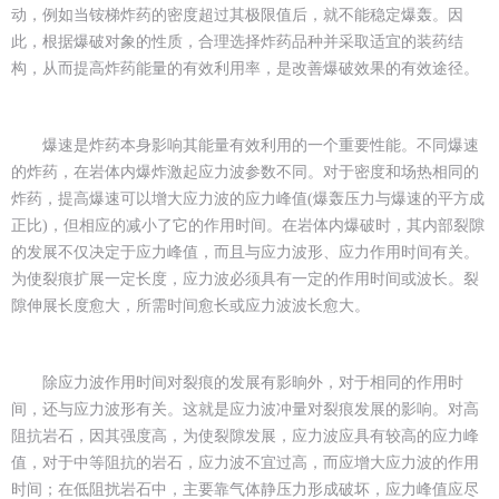
动，例如当铵梯炸药的密度超过其极限值后，就不能稳定爆轰。因
此，根据爆破对象的性质，合理选择炸药品种并采取适宜的装药结
构，从而提高炸药能量的有效利用率，是改善爆破效果的有效途径。
爆速是炸药本身影响其能量有效利用的一个重要性能。不同爆速
的炸药，在岩体内爆炸激起应力波参数不同。对于密度和场热相同的
炸药，提高爆速可以增大应力波的应力峰值(爆轰压力与爆速的平方成
正比)，但相应的减小了它的作用时间。在岩体内爆破时，其内部裂隙
的发展不仅决定于应力峰值，而且与应力波形、应力作用时间有关。
为使裂痕扩展一定长度，应力波必须具有一定的作用时间或波长。裂
隙伸展长度愈大，所需时间愈长或应力波波长愈大。
除应力波作用时间对裂痕的发展有影晌外，对于相同的作用时
间，还与应力波形有关。这就是应力波冲量对裂痕发展的影响。对高
阻抗岩石，因其强度高，为使裂隙发展，应力波应具有较高的应力峰
值，对于中等阻抗的岩石，应力波不宜过高，而应增大应力波的作用
时间；在低阻扰岩石中，主要靠气体静压力形成破坏，应力峰值应尽