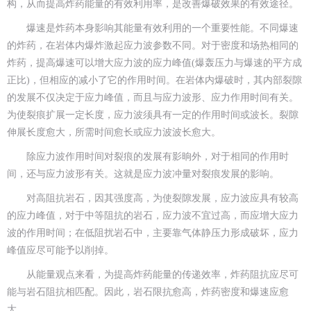
构，从而提高炸药能量的有效利用率，是改善爆破效果的有效途径。
爆速是炸药本身影响其能量有效利用的一个重要性能。不同爆速
的炸药，在岩体内爆炸激起应力波参数不同。对于密度和场热相同的
炸药，提高爆速可以增大应力波的应力峰值(爆轰压力与爆速的平方成
正比)，但相应的减小了它的作用时间。在岩体内爆破时，其内部裂隙
的发展不仅决定于应力峰值，而且与应力波形、应力作用时间有关。
为使裂痕扩展一定长度，应力波须具有一定的作用时间或波长。裂隙
伸展长度愈大，所需时间愈长或应力波波长愈大。
除应力波作用时间对裂痕的发展有影晌外，对于相同的作用时
间，还与应力波形有关。这就是应力波冲量对裂痕发展的影响。
对高阻抗岩石，因其强度高，为使裂隙发展，应力波应具有较高
的应力峰值，对于中等阻抗的岩石，应力波不宜过高，而应增大应力
波的作用时间；在低阻扰岩石中，主要靠气体静压力形成破坏，应力
峰值应尽可能予以削掉。
从能量观点来看，为提高炸药能量的传递效率，炸药阻抗应尽可
能与岩石阻抗相匹配。因此，岩石限抗愈高，炸药密度和爆速应愈
大。