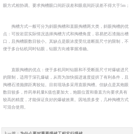
眼方式相协调。要求掏槽眼口间距误差和眼底间距误差不得大于5m；
掏槽方式一般可分为斜眼掏槽和直眼掏槽两大类，斜眼掏槽的优
点：可按岩层实际情况选择掏槽方式和掏槽角度，容易把石渣抛出槽
口，且掏槽眼数目较小。其缺点是眼浓度受坑道断面尺寸的限制，不
便于多台钻机同时钻眼，钻眼方向难掌握准确。
直眼掏槽的优点：便于多机同时钻眼和不受断面尺寸对爆破进尺
的限制，适用于深孔爆破，从而为加快掘进速度提拱了有利条件，且
掏槽石渣抛掷距离较短。目前现场多采用直眼掏槽。但缺点是其炮眼
数目较多，炸药单耗量K值也要加大，炮眼位置和垂直方向要求具有
较高的精度，才能保证良好的爆破效果。因地质多变，几种掏槽方式
可混合使用。
上一篇：
为什么要对重要爆破工程实行爆破...