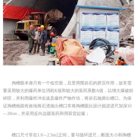
掏槽眼本身只有一个临空面，且受周围岩石的挤压作用，故常需
要采用较大的爆药单位消耗K值和较大的装药系数A值，以增大爆破粉
碎区，并利用爆炸冲击波及爆炸产物作功，将岩石抛掷出槽口。为保
证掏槽炮能有效地将石渣抛出槽口常将掏槽眼比设计掘进进尺加深10
—20cm，并采用反向边疆装药和用双雷起爆；
槽口尺寸常在1.0～2.5m2之间，要与循环进尺，断面大小和掏槽