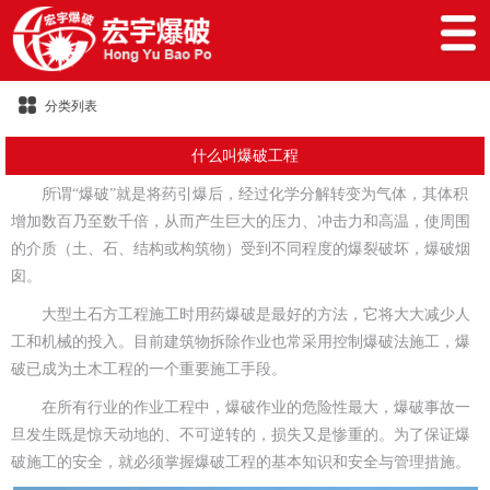
分类列表
什么叫爆破工程
所谓“爆破”就是将药引爆后，经过化学分解转变为气体，其体积
增加数百乃至数千倍，从而产生巨大的压力、冲击力和高温，使周围
的介质（土、石、结构或构筑物）受到不同程度的爆裂破坏，爆破烟
囱。
大型土石方工程施工时用药爆破是最好的方法，它将大大减少人
工和机械的投入。目前建筑物拆除作业也常采用控制爆破法施工，爆
破已成为土木工程的一个重要施工手段。
在所有行业的作业工程中，爆破作业的危险性最大，爆破事故一
旦发生既是惊天动地的、不可逆转的，损失又是惨重的。为了保证爆
破施工的安全，就必须掌握爆破工程的基本知识和安全与管理措施。