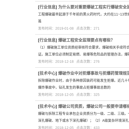
[
行业信息
]
为什么要对重要爆破工程实行爆破安全
工程爆破最早起源于千年前的黑火药时代，大约在11~13
虽
发布时间：2019-01-08 点击次数：271
[
行业信息
]
爆破工程安全监理要点有哪些？
（1）爆破施工单位资质经审核符合要求，爆破相关手续符
证。施工单位必须制定易燃、易爆等危险品的管理办法，爆
发布时间：2018-12-18 点击次数：276
[
技术中心
]
爆破作业中对拒爆事故与拒爆药管理规
拆除爆破作业时，由于各种原因装药可能发生拒爆。近几十年
爆炸事故中，钻孔发生的事故占拒爆事故总数的
发布时间：2018-12-05 点击次数：325
[
技术中心
]
爆破公司资质，爆破公司一般要申请哪
爆破与拆除工程专业承包企业资质分为一级、二级、三级。一
深孔爆破、地下或水下深孔爆破）；（2）A级复杂环境深孔
发布时间：2018-12-05 点击次数：433