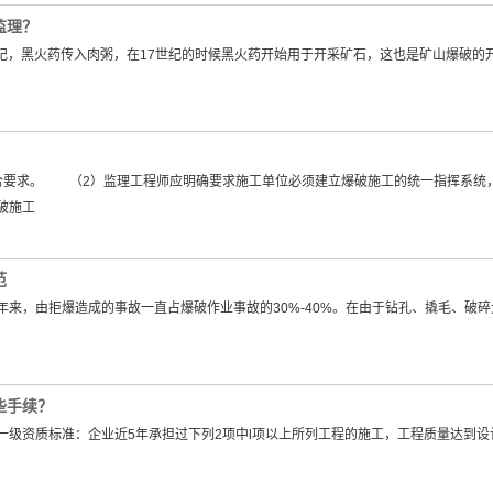
监理？
世纪，黑火药传入肉粥，在17世纪的时候黑火药开始用于开采矿石，这也是矿山爆破
合要求。 （2）监理工程师应明确要求施工单位必须建立爆破施工的统一指挥系统
破施工
范
来，由拒爆造成的事故一直占爆破作业事故的30%-40%。在由于钻孔、撬毛、破
些手续？
级资质标准：企业近5年承担过下列2项中l项以上所列工程的施工，工程质量达到设