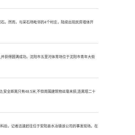
取石。然而，与采石场毗邻的4个村庄，陆续出现民房墙体开
爆,并获得圆满成功。沈阳市五里河体育场位于沈阳市青年大街
安全距离只有48.5米,不但周围建筑物丝毫未损,连离塔二十
爆料后，记者迅速赶往位于安阳县水冶镇该公司的事发现场。在