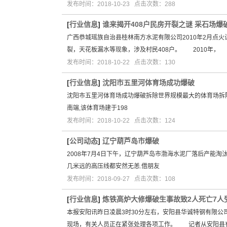
发布时间：2018-10-23 点击次数：288
[
行业信息
]
谁来揭开408户民房开裂之谜 采石场爆
广西恭城瑶族自治县桂林南方水泥有限公司2010年2月点
裂，天花板漏水等现象，涉及村民408户。 2010年，
发布时间：2018-10-22 点击次数：130
[
行业信息
]
沈阳市五里河体育场成功爆破
沈阳市五里河体育场成功爆破拆除世界规模最大的体育场拆除
南端,该体育场建于198
发布时间：2018-10-22 点击次数：124
[
公司动态
]
辽宁葫芦岛市爆破
2008年7月4日下午，辽宁葫芦岛市渤海水泥厂落后产能淘
几米远的高压线都安然无恙.借朋友
发布时间：2018-09-27 点击次数：108
[
行业信息
]
炼铁高炉大修爆破生事故致2人死亡7人
本报安阳讯昨日凌晨3时30分左右，安阳县华诚特钢有限
现场，有关人员正在紧张处理各项工作。 记者从安阳县