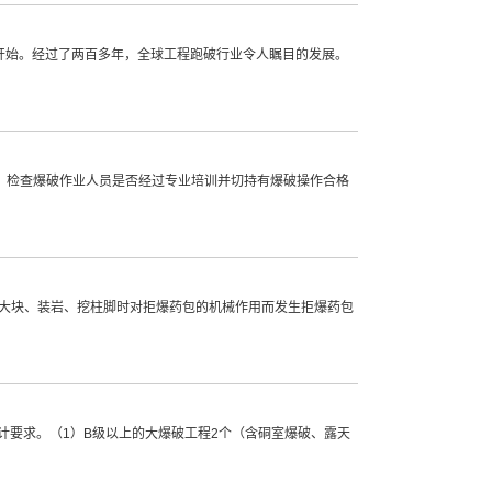
的开始。经过了两百多年，全球工程跑破行业令人瞩目的发展。
，检查爆破作业人员是否经过专业培训并切持有爆破操作合格
碎大块、装岩、挖柱脚时对拒爆药包的机械作用而发生拒爆药包
计要求。（1）B级以上的大爆破工程2个（含硐室爆破、露天