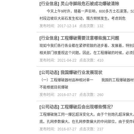
[
行业信息
]
灵山寺脚段危石被成功爆破清除
今天上午9时许，随着一声巨响，600多方土石滚落，S3
村段边坡巨大岩石发生松动，塌方频频发生。考虑到危
发布时间：2017-12-14 点击次数：132
[
行业信息
]
工程爆破需要注意哪些施工问题
现如今我们各行各业都在紧锣密鼓的进步着、发展着，特别
相关部门很重视这个问题。因此，在工程爆破的时候，必须
发布时间：2021-04-22 点击次数：410
[
公司动态
]
我国爆破行业发展现状
（一）工程爆破器材品种相对单一 我国的工程爆破器材
不能根据目前爆破
发布时间：2016-07-27 点击次数：260
[
公司动态
]
工程爆破后会出现哪些情况？
工程爆破施工同一爆区超深变化大。由于个别炮孔超深偏大
底。孔网参数偏大。在孔网参数偏大的中间部位，由于受炸
发布时间：2016-07-27 点击次数：237