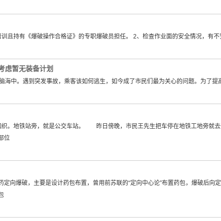
培训且持有《爆破操作合格证》的专职爆破员担任。 2、检查作业面的安全情况，有
考虑暂无装备计划
民的脑海中。遇到突发事故，乘客该如何逃生，如今成了市民们最为关心的问题。为了
如织。地铁站旁，就是公交车站。 昨日傍晚，市民王先生把车停在地铁工地旁就去逛
部位
定向爆破，主要是设计药包布置，曾用前苏联的“定向中心论”布置药包，爆破后向定
包