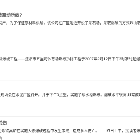
破震动所致?
火试产，为了保证原材料供给，该公司在厂区附近开设了采石场，采取爆破的方式炸山
爆破工程——沈阳市五里河体育场爆破拆除工程于2007年2月12日下午3时准时起
汰现场会在水泥厂区召开。并于下午3点整，实施了晾水塔爆破。爆破水平很高,非常成功,
受伤
公司炼铁高炉在实施大修爆破过程中发生事故，造成多人伤亡。 昨日上午，接读者
有