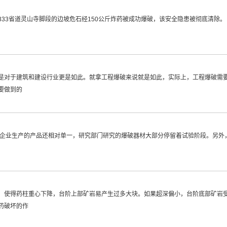
33省道灵山寺脚段的边坡危石经150公斤炸药被成功爆破，该安全隐患被彻底清除
是对于建筑和建设行业更是如此。就拿工程爆破来说就是如此，实际上，工程爆破需
要做到的
企业生产的产品还相对单一，研究部门研究的爆破器材大部分停留着试验阶段。另外
，使得药柱重心下降，台阶上部矿岩易产生过多大块。如果超深偏小，台阶底部矿岩
药破坏的作