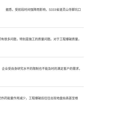
。 据悉，受前段时间强降雨影响，S333省道灵山寺脚坑口
要有很多问题，特别是施工的质量问题。对于工程爆破质量，
，企业受自身研究水平的限制也不能及时的满足客户的需求，
受炸药能量作用减少，工程爆破后往往出现地盘抬高甚至根