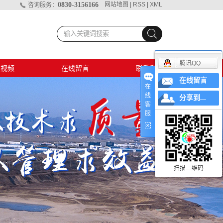
0830-3156166
网站地图
|
RSS
|
XML
咨询服务：
腾讯QQ
破视频
在线留言
联系我们
在线留言
孔爆破
在
线
分享到...
客
爆破视频
服
村排危
地爆破
扫描二维码