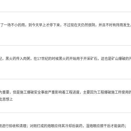
市下了一场不小的雨，到今天早上才停下来，不过现在天仍然很阴，并且不时有阵雨发
世纪，黑火药传入肉粥，在17世纪的时候黑火药开始用于开采矿石，这也是矿山爆破
为重要，但是施工爆破安全事故严重影响着工程进度，主要因为工程爆破施工所使用
此思想上
眼进行验收和清理；对刚打成的炮眼应待其冷却后装药，湿炮眼应擦干后才能装药； 