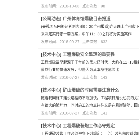
发布时间：2018-10-08 点击次数：98
[
公司动态
]
广州体育馆爆破目击报道
(央视国际网络记者刘志刚9：30广州报道)昨天晚上广州
来决定实行哪一套方案，中午11：30之前将对实施案作
发布时间：2018-09-27 点击次数：632
[
技术中心
]
工程爆破安全监理的重要性
工程爆破最早起源于千年前的黑火药时代，大约在11~13
虽然行业的快速发展，但是因为其本身性危险比
发布时间：2016-07-27 点击次数：143
[
技术中心
]
矿山爆破的时候需要注意什么
随着我国施工建设进程的不断加快，工程项目建设也变的尤
有很大的破坏力，同时施工的地点往往又是在悬崖陡壁，因
发布时间：2016-07-27 点击次数：141
[
技术中心
]
工程爆破装炮工作必守规定
工程爆破装炮工作必须遵守下列规定： （1）装药前应对炮