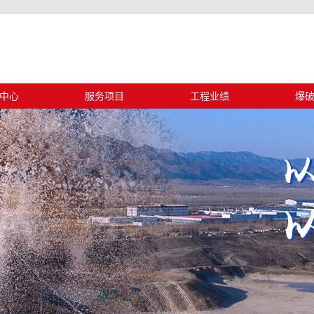
中心
服务项目
工程业绩
爆
动态
设计施工
工程业绩
浅
信息
安全评估
古蔺
中心
安全监理
清凉
工