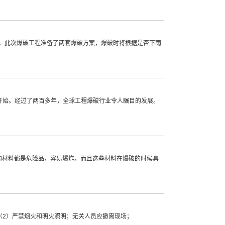
生。此次爆破工程准备了两套爆破方案，爆破时将根据是否下雨
的开始。经过了两百多年，全球工程爆破行业令人瞩目的发展。
的材料都是危险品，容易爆炸。而且这些材料在爆破的时候具
（2）严禁烟火和明火照明；无关人员应撤离现场；