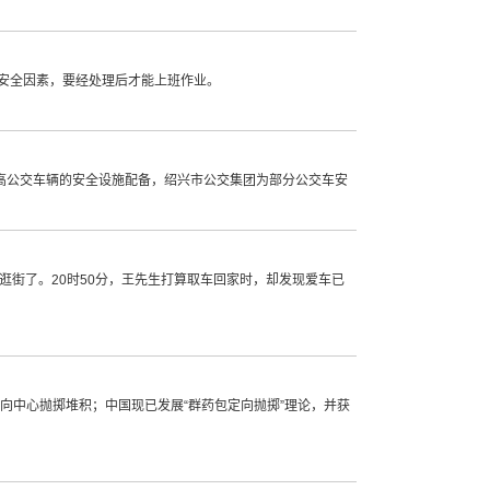
不安全因素，要经处理后才能上班作业。
提高公交车辆的安全设施配备，绍兴市公交集团为部分公交车安
街了。20时50分，王先生打算取车回家时，却发现爱车已
向中心抛掷堆积；中国现已发展“群药包定向抛掷”理论，并获