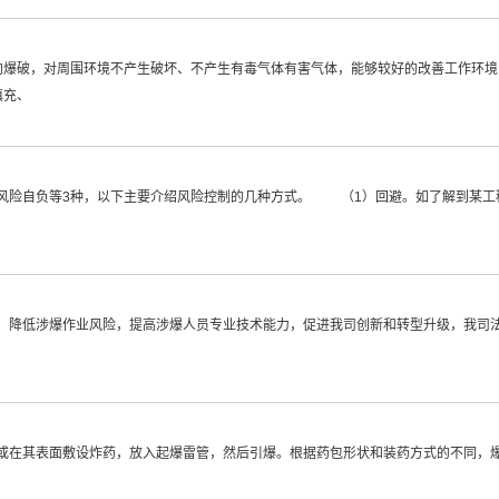
向爆破，对周围环境不产生破坏、不产生有毒气体有害气体，能够较好的改善工作环境
填充、
风险自负等3种，以下主要介绍风险控制的几种方式。 （1）回避。如了解到某工
降低涉爆作业风险，提高涉爆人员专业技术能力，促进我司创新和转型升级，我司法人
室或在其表面敷设炸药，放入起爆雷管，然后引爆。根据药包形状和装药方式的不同