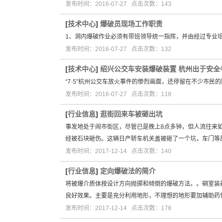
发布时间：2016-07-27 点击次数：143
[
技术中心
]
爆破员现场工作职责
1、洞内爆破作业必须有带班领导统一指挥，并由经过专业
发布时间：2016-07-27 点击次数：132
[
技术中心
]
绍兴公交车安装爆破装置 杭州出于安全
“7·5”杭州公交车放火事件的惨烈画面，还停留在不少市
发布时间：2016-07-27 点击次数：118
[
行业信息
]
逛街回来车被砸出坑
事发地处于闹市街区，尽管已是晚上8点多钟，但人流往来
经被石块砸伤。这辆日产轿车机关盖被砸了一个坑，车门等
发布时间：2017-12-14 点击次数：140
[
行业信息
]
定向爆破法的简介
将被爆介质体按设计方向抛掷和倾倒的爆破方法。。硐室装药
良好效果。主要是充分利用地形，不理想的地形要加辅助药
发布时间：2017-12-14 点击次数：178