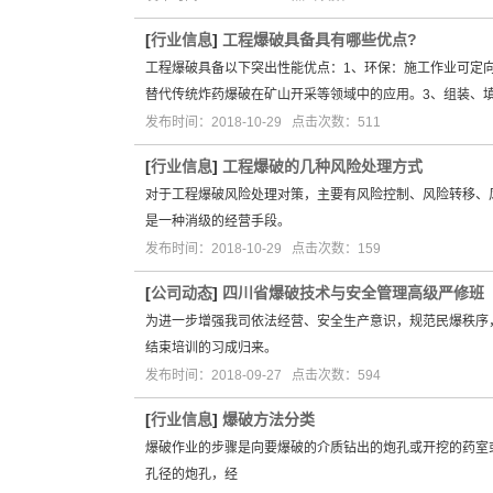
[
行业信息
]
工程爆破具备具有哪些优点?
工程爆破具备以下突出性能优点：1、环保：施工作业可定
替代传统炸药爆破在矿山开采等领域中的应用。3、组装、
发布时间：2018-10-29 点击次数：511
[
行业信息
]
工程爆破的几种风险处理方式
对于工程爆破风险处理对策，主要有风险控制、风险转移、
是一种消级的经营手段。
发布时间：2018-10-29 点击次数：159
[
公司动态
]
四川省爆破技术与安全管理高级严修班
为进一步增强我司依法经营、安全生产意识，规范民爆秩序，
结束培训的习成归来。
发布时间：2018-09-27 点击次数：594
[
行业信息
]
爆破方法分类
爆破作业的步骤是向要爆破的介质钻出的炮孔或开挖的药
孔径的炮孔，经