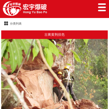
分类列表
古蔺黄荆排危